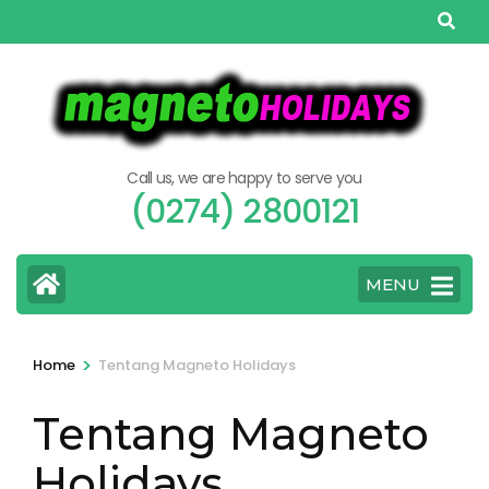
Skip
to
content
(Press
Enter)
Call us, we are happy to serve you
(0274) 2800121
MENU
>
Home
Tentang Magneto Holidays
Tentang Magneto
Holidays