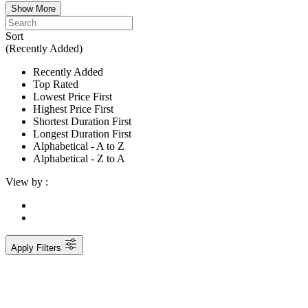
Show More
Sort
(Recently Added)
Recently Added
Top Rated
Lowest Price First
Highest Price First
Shortest Duration First
Longest Duration First
Alphabetical - A to Z
Alphabetical - Z to A
View by :
Apply Filters