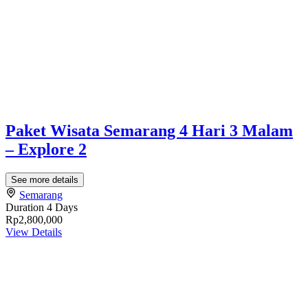
Paket Wisata Semarang 4 Hari 3 Malam
– Explore 2
See more details
Semarang
Duration
4 Days
Rp2,800,000
View Details