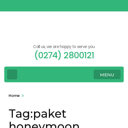
Skip
to
content
(Press
Enter)
Call us, we are happy to serve you
(0274) 2800121
MENU
>
Home
Tag:paket
honeymoon