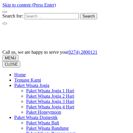
Skip to content (Press Enter)
Search for:
Call us, we are happy to serve you
(0274) 2800121
MENU
CLOSE
Home
Tentang Kami
Paket Wisata Jogja
Paket Wisata Jogja 1 Hari
Paket Wisata Jogja 2 Hari
Paket Wisata Jogja 3 Hari
Paket Wisata Jogja 4 Hari
Paket Honeymoon
Paket Wisata Domestik
Paket Wisata Bali
Paket Wisata Bandung