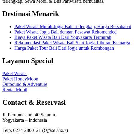
terlengkap, Sewa Mobil & Bus Pariwisata berkualitas.
Destinasi Menarik
Paket Wisata Murah Jogja Bali Terlengkap, Harga Bersahabat
Paket Wisata Jogja Bali dengan Pesawat Rekomended
Biaya Paket Wisata Bali Dari Yogyakarta Termurah
Rekomendasi Paket Wisata Bali Start Jogja Liburan Keluarga
Harga Paket Tour Bali Dari Jogja untuk Rombongan
Layanan Special
Paket Wisata
Paket HoneyMoon
Outbound & Adventure
Rental Mobil
Contact & Reservasi
Jl. Perumnas no. 40 Seturan,
Yogyakarta – Indonesia
Telp. 0274-2800121 (
Office Hour
)