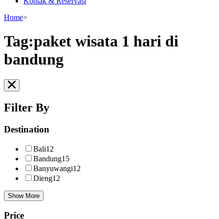
Kontak & Reservasi
Home
>
Tag:paket wisata 1 hari di
bandung
Filter By
Destination
Bali
12
Bandung
15
Banyuwangi
12
Dieng
12
Show More
Price