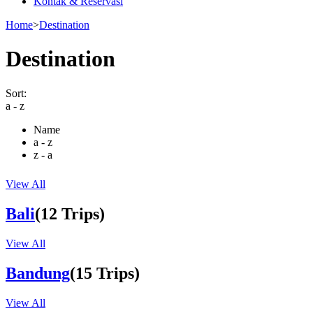
Kontak & Reservasi
Home
>
Destination
Destination
Sort:
a - z
Name
a - z
z - a
View All
Bali
(12 Trips)
View All
Bandung
(15 Trips)
View All