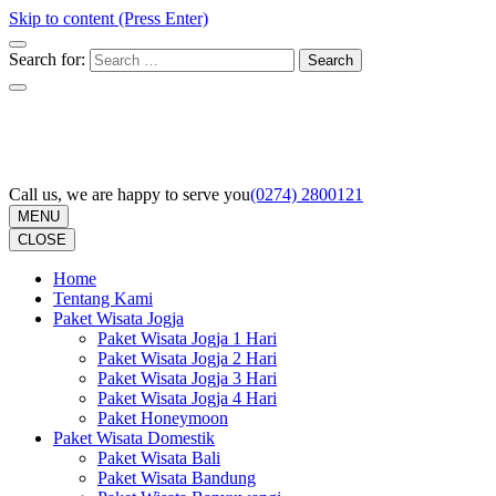
Skip to content (Press Enter)
Search for:
Call us, we are happy to serve you
(0274) 2800121
MENU
CLOSE
Home
Tentang Kami
Paket Wisata Jogja
Paket Wisata Jogja 1 Hari
Paket Wisata Jogja 2 Hari
Paket Wisata Jogja 3 Hari
Paket Wisata Jogja 4 Hari
Paket Honeymoon
Paket Wisata Domestik
Paket Wisata Bali
Paket Wisata Bandung