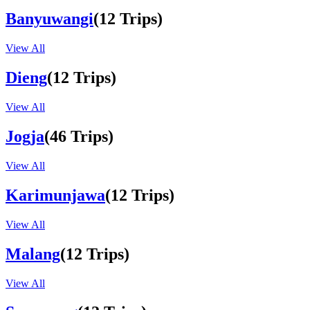
Banyuwangi
(12 Trips)
View All
Dieng
(12 Trips)
View All
Jogja
(46 Trips)
View All
Karimunjawa
(12 Trips)
View All
Malang
(12 Trips)
View All