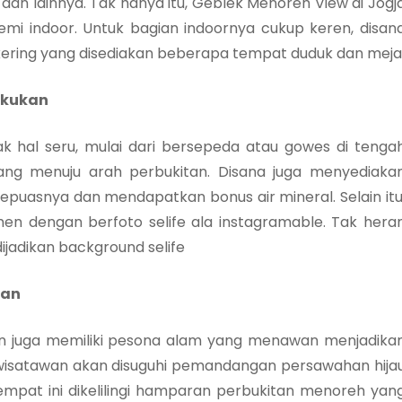
h dan lainnya. Tak hanya itu, Geblek Menoreh View di Jogj
mi indoor. Untuk bagian indoornya cukup keren, disan
ering yang disediakan beberapa tempat duduk dan meja
lakukan
 hal seru, mulai dari bersepeda atau gowes di tenga
ang menuju arah perbukitan. Disana juga menyediaka
epuasnya dan mendapatkan bonus air mineral. Selain itu
 dengan berfoto selife ala instagramable. Tak hera
dijadikan background selife
wan
tan juga memiliki pesona alam yang menawan menjadika
a wisatawan akan disuguhi pemandangan persawahan hija
pat ini dikelilingi hamparan perbukitan menoreh yan