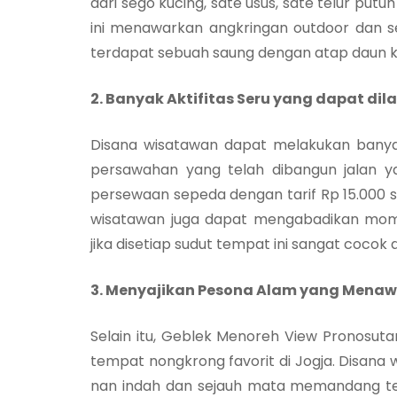
dari sego kucing, sate usus, sate telur putu
ini menawarkan angkringan outdoor dan se
terdapat sebuah saung dengan atap daun k
2. Banyak Aktifitas Seru yang dapat di
Disana wisatawan dapat melakukan banyak
persawahan yang telah dibangun jalan y
persewaan sepeda dengan tarif Rp 15.000 s
wisatawan juga dapat mengabadikan momen
jika disetiap sudut tempat ini sangat cocok 
3. Menyajikan Pesona Alam yang Mena
Selain itu, Geblek Menoreh View Pronosu
tempat nongkrong favorit di Jogja. Disan
nan indah dan sejauh mata memandang tem