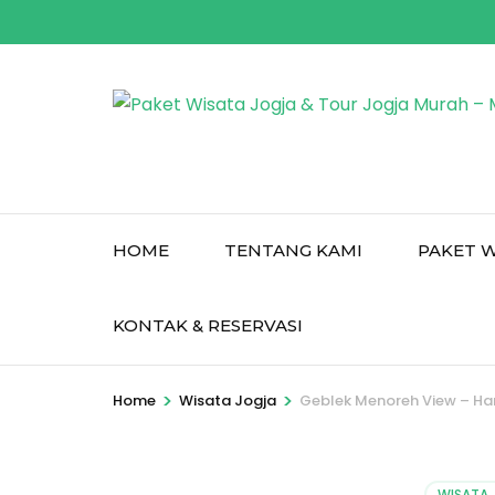
Skip
to
content
(Press
Enter)
HOME
TENTANG KAMI
PAKET W
KONTAK & RESERVASI
>
>
Home
Wisata Jogja
Geblek Menoreh View – Har
WISATA 