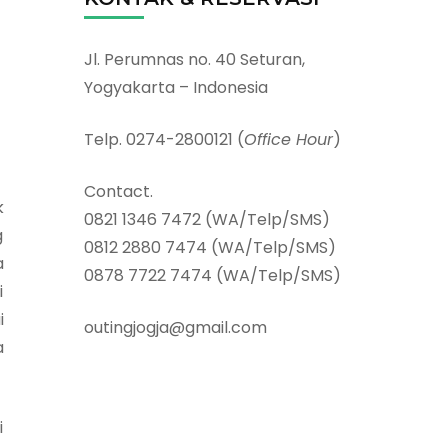
Jl. Perumnas no. 40 Seturan,
Yogyakarta – Indonesia
Telp. 0274-2800121 (
Office Hour
)
Contact.
k
0821 1346 7472 (WA/Telp/SMS)
g
0812 2880 7474 (WA/Telp/SMS)
a
0878 7722 7474 (WA/Telp/SMS)
i
i
outingjogja@gmail.com
a
i