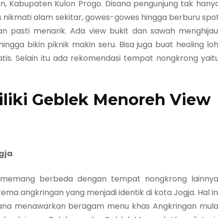
, Kabupaten Kulon Progo. Disana pengunjung tak hany
us nikmati alam sekitar, gowes-gowes hingga berburu spo
n pasti menarik. Ada view bukit dan sawah menghijau
gga bikin piknik makin seru. Bisa juga buat healing loh
tis. Selain itu ada rekomendasi tempat nongkrong yait
iliki Geblek Menoreh View
gja
i memang berbeda dengan tempat nongkrong lainnya
a angkringan yang menjadi identik di kota Jogja. Hal in
 disana menawarkan beragam menu khas Angkringan mula