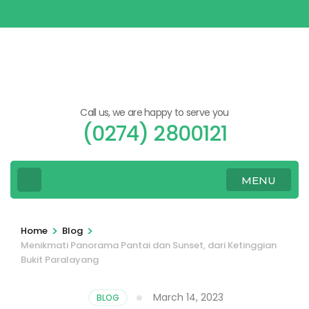
Skip
to
content
(Press
Enter)
Call us, we are happy to serve you
(0274) 2800121
MENU
>
>
Home
Blog
Menikmati Panorama Pantai dan Sunset, dari Ketinggian
Bukit Paralayang
March 14, 2023
BLOG