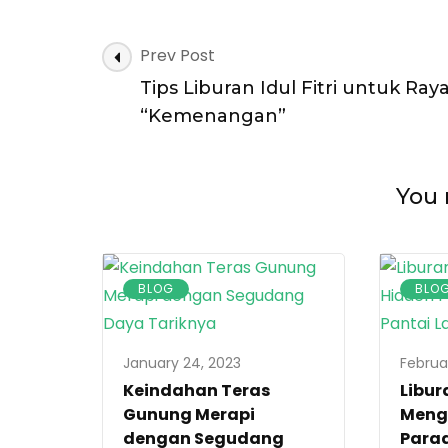
Post
Prev Post
Navigation
Tips Liburan Idul Fitri untuk Ray
“Kemenangan”
You 
BLOG
BLO
January 24, 2023
Februa
Keindahan Teras
Libu
Gunung Merapi
Meng
dengan Segudang
Parad