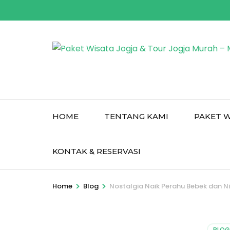
Skip
to
content
(Press
Enter)
HOME
TENTANG KAMI
PAKET W
KONTAK & RESERVASI
>
>
Home
Blog
Nostalgia Naik Perahu Bebek dan N
BLOG