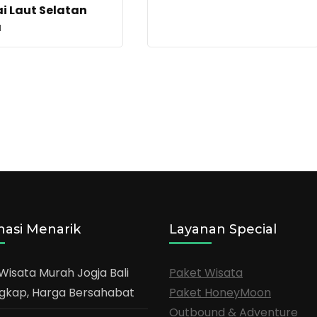
i Laut Selatan
a
nasi Menarik
Layanan Special
Wisata Murah Jogja Bali
Paket Wisata
gkap, Harga Bersahabat
Paket HoneyMoon
Outbound & Adventure