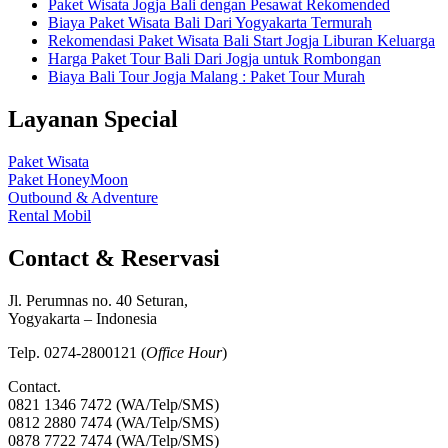
Paket Wisata Jogja Bali dengan Pesawat Rekomended
Biaya Paket Wisata Bali Dari Yogyakarta Termurah
Rekomendasi Paket Wisata Bali Start Jogja Liburan Keluarga
Harga Paket Tour Bali Dari Jogja untuk Rombongan
Biaya Bali Tour Jogja Malang : Paket Tour Murah
Layanan Special
Paket Wisata
Paket HoneyMoon
Outbound & Adventure
Rental Mobil
Contact & Reservasi
Jl. Perumnas no. 40 Seturan,
Yogyakarta – Indonesia
Telp. 0274-2800121 (
Office Hour
)
Contact.
0821 1346 7472 (WA/Telp/SMS)
0812 2880 7474 (WA/Telp/SMS)
0878 7722 7474 (WA/Telp/SMS)