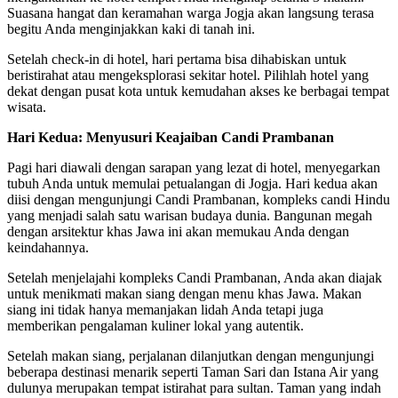
Suasana hangat dan keramahan warga Jogja akan langsung terasa
begitu Anda menginjakkan kaki di tanah ini.
Setelah check-in di hotel, hari pertama bisa dihabiskan untuk
beristirahat atau mengeksplorasi sekitar hotel. Pilihlah hotel yang
dekat dengan pusat kota untuk kemudahan akses ke berbagai tempat
wisata.
Hari Kedua: Menyusuri Keajaiban Candi Prambanan
Pagi hari diawali dengan sarapan yang lezat di hotel, menyegarkan
tubuh Anda untuk memulai petualangan di Jogja. Hari kedua akan
diisi dengan mengunjungi Candi Prambanan, kompleks candi Hindu
yang menjadi salah satu warisan budaya dunia. Bangunan megah
dengan arsitektur khas Jawa ini akan memukau Anda dengan
keindahannya.
Setelah menjelajahi kompleks Candi Prambanan, Anda akan diajak
untuk menikmati makan siang dengan menu khas Jawa. Makan
siang ini tidak hanya memanjakan lidah Anda tetapi juga
memberikan pengalaman kuliner lokal yang autentik.
Setelah makan siang, perjalanan dilanjutkan dengan mengunjungi
beberapa destinasi menarik seperti Taman Sari dan Istana Air yang
dulunya merupakan tempat istirahat para sultan. Taman yang indah