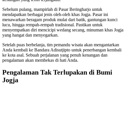
Sebelum pulang, mampirlah di Pasar Beringharjo untuk
mendapatkan berbagai jenis oleh-oleh khas Jogja. Pasar ini
menawarkan beragam produk mulai dari batik, gantungan kunci
lucu, hingga rempah-rempah tradisional. Pastikan untuk
menyempatkan diri mencicipi wedang secang, minuman khas Jogja
yang hangat dan menyegarkan.
Setelah puas berbelanja, tim pemandu wisata akan mengantarkan
Anda kembali ke Bandara Adisutjipto untuk penerbangan kembali
ke kota asal. Sebuah perjalanan yang penuh kenangan dan
pengalaman akan membekas di hati Anda.
Pengalaman Tak Terlupakan di Bumi
Jogja