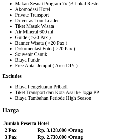
Makan Sesuai Program 7x @ Lokal Resto
Akomodasi Hotel
Private Transport
Driver as Tour Leader
Tiket Masuk Wisata
Air Mineral 600 ml
Guide ( >20 Pax )
Banner Wisata ( >20 Pax )
Dokumentasi Foto ( >20 Pax )
Souvenir Cantik
Biaya Parkir
Free Antar Jemput ( Area DIY )
Excludes
Biaya Pengeluaran Pribadi
Tiket Transport dari Kota Asal ke Jogja PP
Biaya Tambahan Periode High Season
Harga
Jumlah Peserta
Hotel
2 Pax
Rp. 3.128.000 /Orang
3 Pax
Rp. 2.730.000 /Orang