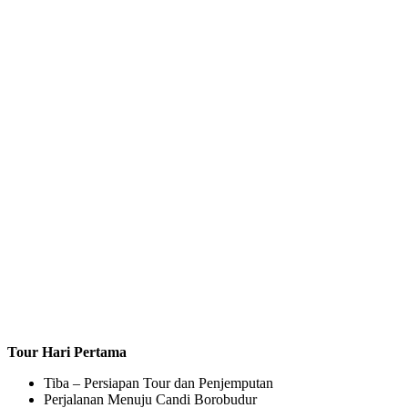
Tour Hari Pertama
Tiba – Persiapan Tour dan Penjemputan
Perjalanan Menuju Candi Borobudur