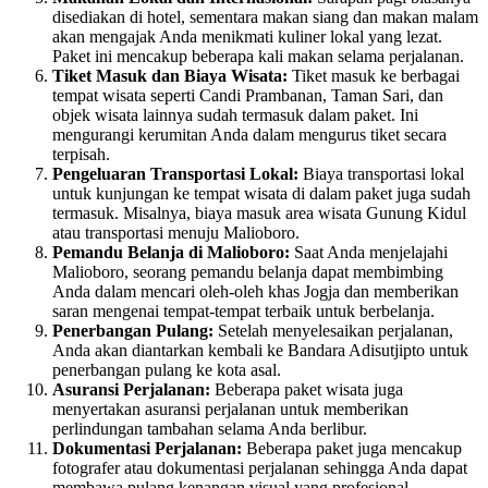
disediakan di hotel, sementara makan siang dan makan malam
akan mengajak Anda menikmati kuliner lokal yang lezat.
Paket ini mencakup beberapa kali makan selama perjalanan.
Tiket Masuk dan Biaya Wisata:
Tiket masuk ke berbagai
tempat wisata seperti Candi Prambanan, Taman Sari, dan
objek wisata lainnya sudah termasuk dalam paket. Ini
mengurangi kerumitan Anda dalam mengurus tiket secara
terpisah.
Pengeluaran Transportasi Lokal:
Biaya transportasi lokal
untuk kunjungan ke tempat wisata di dalam paket juga sudah
termasuk. Misalnya, biaya masuk area wisata Gunung Kidul
atau transportasi menuju Malioboro.
Pemandu Belanja di Malioboro:
Saat Anda menjelajahi
Malioboro, seorang pemandu belanja dapat membimbing
Anda dalam mencari oleh-oleh khas Jogja dan memberikan
saran mengenai tempat-tempat terbaik untuk berbelanja.
Penerbangan Pulang:
Setelah menyelesaikan perjalanan,
Anda akan diantarkan kembali ke Bandara Adisutjipto untuk
penerbangan pulang ke kota asal.
Asuransi Perjalanan:
Beberapa paket wisata juga
menyertakan asuransi perjalanan untuk memberikan
perlindungan tambahan selama Anda berlibur.
Dokumentasi Perjalanan:
Beberapa paket juga mencakup
fotografer atau dokumentasi perjalanan sehingga Anda dapat
membawa pulang kenangan visual yang profesional.