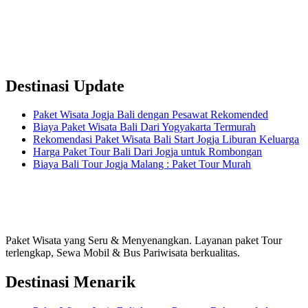
Destinasi Update
Paket Wisata Jogja Bali dengan Pesawat Rekomended
Biaya Paket Wisata Bali Dari Yogyakarta Termurah
Rekomendasi Paket Wisata Bali Start Jogja Liburan Keluarga
Harga Paket Tour Bali Dari Jogja untuk Rombongan
Biaya Bali Tour Jogja Malang : Paket Tour Murah
Paket Wisata yang Seru & Menyenangkan. Layanan paket Tour
terlengkap, Sewa Mobil & Bus Pariwisata berkualitas.
Destinasi Menarik