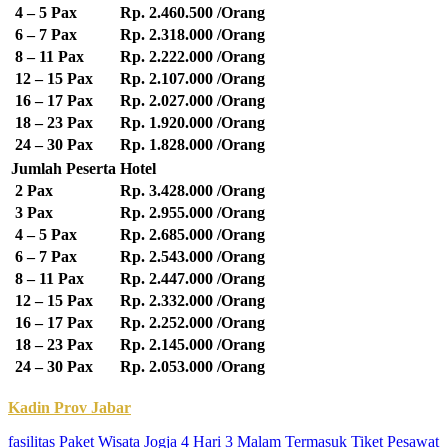
4 – 5 Pax
Rp. 2.460.500 /Orang
6 – 7 Pax
Rp. 2.318.000 /Orang
8 – 11 Pax
Rp. 2.222.000 /Orang
12 – 15 Pax
Rp. 2.107.000 /Orang
16 – 17 Pax
Rp. 2.027.000 /Orang
18 – 23 Pax
Rp. 1.920.000 /Orang
24 – 30 Pax
Rp. 1.828.000 /Orang
Jumlah Peserta
Hotel
2 Pax
Rp. 3.428.000 /Orang
3 Pax
Rp. 2.955.000 /Orang
4 – 5 Pax
Rp. 2.685.000 /Orang
6 – 7 Pax
Rp. 2.543.000 /Orang
8 – 11 Pax
Rp. 2.447.000 /Orang
12 – 15 Pax
Rp. 2.332.000 /Orang
16 – 17 Pax
Rp. 2.252.000 /Orang
18 – 23 Pax
Rp. 2.145.000 /Orang
24 – 30 Pax
Rp. 2.053.000 /Orang
Kadin Prov Jabar
fasilitas Paket Wisata Jogja 4 Hari 3 Malam Termasuk Tiket Pesawat