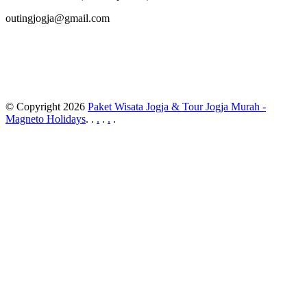
outingjogja@gmail.com
© Copyright 2026
Paket Wisata Jogja & Tour Jogja Murah -
Magneto Holidays
.
.
.
.
.
.