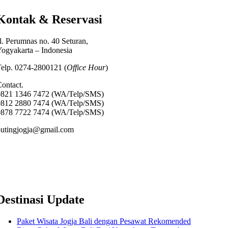
Kontak & Reservasi
l. Perumnas no. 40 Seturan,
ogyakarta – Indonesia
elp. 0274-2800121 (
Office Hour
)
ontact.
0821 1346 7472 (WA/Telp/SMS)
0812 2880 7474 (WA/Telp/SMS)
0878 7722 7474 (WA/Telp/SMS)
outingjogja@gmail.com
Destinasi Update
Paket Wisata Jogja Bali dengan Pesawat Rekomended