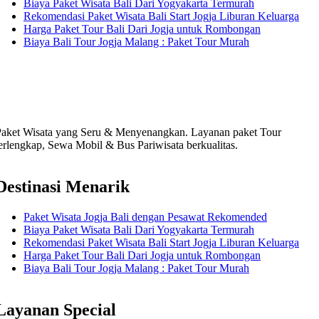
Biaya Paket Wisata Bali Dari Yogyakarta Termurah
Rekomendasi Paket Wisata Bali Start Jogja Liburan Keluarga
Harga Paket Tour Bali Dari Jogja untuk Rombongan
Biaya Bali Tour Jogja Malang : Paket Tour Murah
Paket Wisata yang Seru & Menyenangkan. Layanan paket Tour
erlengkap, Sewa Mobil & Bus Pariwisata berkualitas.
Destinasi Menarik
Paket Wisata Jogja Bali dengan Pesawat Rekomended
Biaya Paket Wisata Bali Dari Yogyakarta Termurah
Rekomendasi Paket Wisata Bali Start Jogja Liburan Keluarga
Harga Paket Tour Bali Dari Jogja untuk Rombongan
Biaya Bali Tour Jogja Malang : Paket Tour Murah
Layanan Special