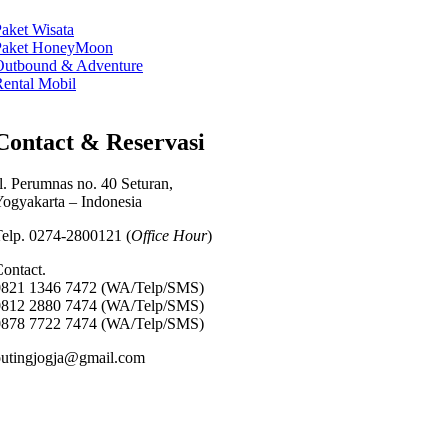
aket Wisata
Paket HoneyMoon
Outbound & Adventure
ental Mobil
Contact & Reservasi
l. Perumnas no. 40 Seturan,
ogyakarta – Indonesia
elp. 0274-2800121 (
Office Hour
)
ontact.
0821 1346 7472 (WA/Telp/SMS)
0812 2880 7474 (WA/Telp/SMS)
0878 7722 7474 (WA/Telp/SMS)
outingjogja@gmail.com