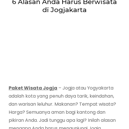
6 Alasan Anda Harus Berwisata
di Jogjakarta
Paket Wisata Jogja
– Jogja atau Yogyakarta
adalah kota yang penuh daya tarik, keindahan,
dan warisan leluhur. Makanan? Tempat wisata?
Harga? Semuanya aman bagi kantong dan
pikiran Anda. Jadi tunggu apa lagi? Inilah alasan
mengapa Anda harus mengunjungi Jogja.