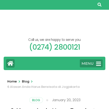
Skip
to
content
(Press
Enter)
Call us, we are happy to serve you
(0274) 2800121
MENU
>
>
Home
Blog
6 Alasan Anda Harus Berwisata di Jogjakarta
January 20, 2023
BLOG