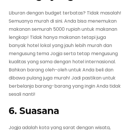
Liburan dengan budget terbatas? Tidak masalah!
Semuanya murah di sini. Anda bisa menemukan
makanan semurah 5000 rupiah untuk makanan
lengkap! Tidak hanya makanan tetapi juga
banyak hotel lokal yang jauh lebih murah dan
mengusung tema Jogja serta tetap mengusung
kualitas yang sama dengan hotel internasional.
Bahkan barang oleh-oleh untuk Anda beli dan
dibawa pulang juga murah! Jadi pastikan untuk
berbelanja barang-barang yang ingin Anda tidak
sesali nanti!
6. Suasana
Jogja adalah kota yang sarat dengan wisata,