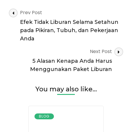
Post
Prev Post
Navigation
Efek Tidak Liburan Selama Setahun
pada Pikiran, Tubuh, dan Pekerjaan
Anda
Next Post
5 Alasan Kenapa Anda Harus
Menggunakan Paket Liburan
You may also like...
BLOG