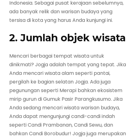
Indonesia. Sebagai pusat kerajaan sebelumnya,
ada banyak relik dan warisan budaya yang
tersisa di kota yang harus Anda kunjungi ini.
2. Jumlah objek wisata
Mencari berbagai tempat wisata untuk
dinikmati? Jogja adalah tempat yang tepat. Jika
Anda mencari wisata alam seperti pantai,
pergilah ke bagian selatan Jogja. Ada juga
pegunungan seperti Merapi bahkan ekosistem
mirip gurun di Gumuk Pasir Parangkusumo. Jika
Anda sedang mencari wisata warisan budaya,
Anda dapat mengunjungi candi-candi indah
seperti Candi Prambanan, Candi Sewu, dan
bahkan Candi Borobudur! Jogja juga merupakan