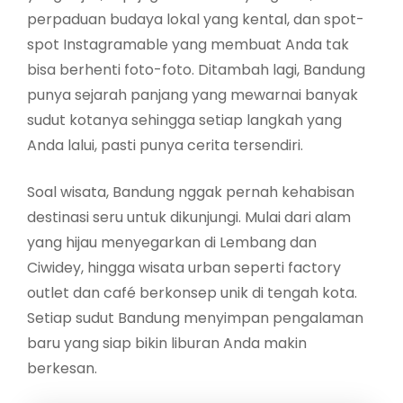
perpaduan budaya lokal yang kental, dan spot-
spot Instagramable yang membuat Anda tak
bisa berhenti foto-foto. Ditambah lagi, Bandung
punya sejarah panjang yang mewarnai banyak
sudut kotanya sehingga setiap langkah yang
Anda lalui, pasti punya cerita tersendiri.
Soal wisata, Bandung nggak pernah kehabisan
destinasi seru untuk dikunjungi. Mulai dari alam
yang hijau menyegarkan di Lembang dan
Ciwidey, hingga wisata urban seperti factory
outlet dan café berkonsep unik di tengah kota.
Setiap sudut Bandung menyimpan pengalaman
baru yang siap bikin liburan Anda makin
berkesan.