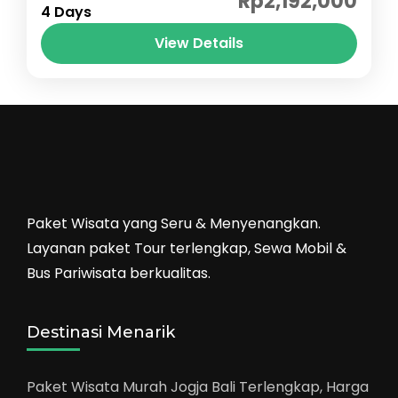
Rp2,192,000
4 Days
View Details
Paket Wisata yang Seru & Menyenangkan.
Layanan paket Tour terlengkap, Sewa Mobil &
Bus Pariwisata berkualitas.
Destinasi Menarik
Paket Wisata Murah Jogja Bali Terlengkap, Harga