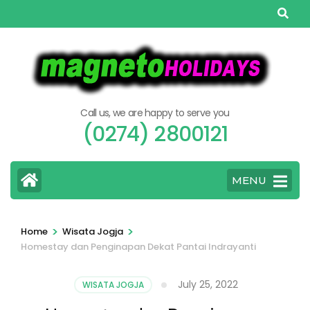
Skip
to
content
(Press
Enter)
Call us, we are happy to serve you
(0274) 2800121
MENU
>
>
Home
Wisata Jogja
Homestay dan Penginapan Dekat Pantai Indrayanti
July 25, 2022
WISATA JOGJA