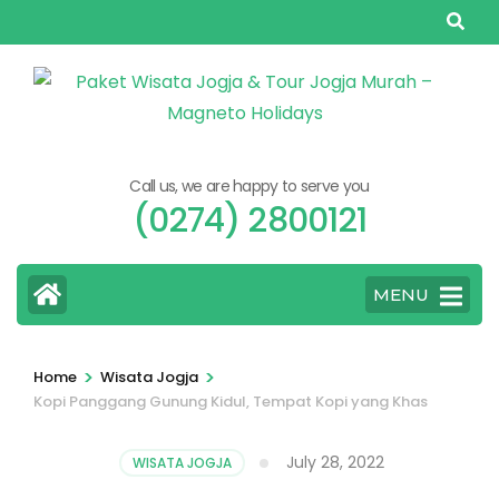
Skip
to
content
(Press
Enter)
Call us, we are happy to serve you
(0274) 2800121
MENU
>
>
Home
Wisata Jogja
Kopi Panggang Gunung Kidul, Tempat Kopi yang Khas
July 28, 2022
WISATA JOGJA