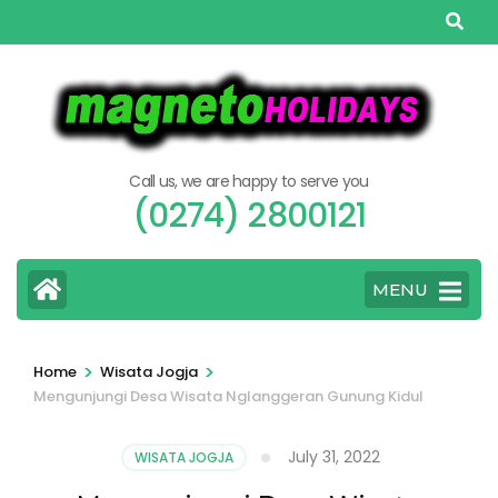
Skip
to
content
(Press
Enter)
Call us, we are happy to serve you
(0274) 2800121
MENU
>
>
Home
Wisata Jogja
Mengunjungi Desa Wisata Nglanggeran Gunung Kidul
July 31, 2022
WISATA JOGJA