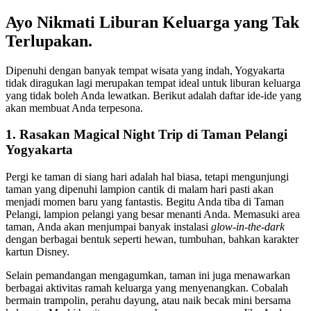
Ayo Nikmati Liburan Keluarga yang Tak
Terlupakan.
Dipenuhi dengan banyak tempat wisata yang indah, Yogyakarta
tidak diragukan lagi merupakan tempat ideal untuk liburan keluarga
yang tidak boleh Anda lewatkan. Berikut adalah daftar ide-ide yang
akan membuat Anda terpesona.
1. Rasakan Magical Night Trip di Taman Pelangi
Yogyakarta
Pergi ke taman di siang hari adalah hal biasa, tetapi mengunjungi
taman yang dipenuhi lampion cantik di malam hari pasti akan
menjadi momen baru yang fantastis. Begitu Anda tiba di Taman
Pelangi, lampion pelangi yang besar menanti Anda. Memasuki area
taman, Anda akan menjumpai banyak instalasi
glow-in-the-dark
dengan berbagai bentuk seperti hewan, tumbuhan, bahkan karakter
kartun Disney.
Selain pemandangan mengagumkan, taman ini juga menawarkan
berbagai aktivitas ramah keluarga yang menyenangkan. Cobalah
bermain trampolin, perahu dayung, atau naik becak mini bersama