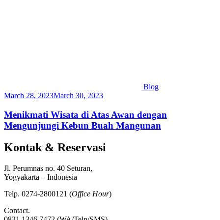
Blog
March 28, 2023
March 30, 2023
Menikmati Wisata di Atas Awan dengan
Mengunjungi Kebun Buah Mangunan
Kontak & Reservasi
Jl. Perumnas no. 40 Seturan,
Yogyakarta – Indonesia
Telp. 0274-2800121 (
Office Hour
)
Contact.
0821 1346 7472 (WA/Telp/SMS)