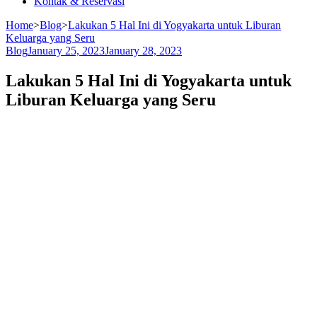
Kontak & Reservasi
Home
>
Blog
>
Lakukan 5 Hal Ini di Yogyakarta untuk Liburan
Keluarga yang Seru
Blog
January 25, 2023
January 28, 2023
Lakukan 5 Hal Ini di Yogyakarta untuk
Liburan Keluarga yang Seru