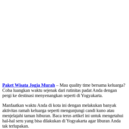
Paket Wisata Jogja Murah
– Mau quality time bersama keluarga?
Coba luangkan waktu sejenak dari rutinitas padat Anda dengan
pergi ke destinasi menyenangkan seperti di Yogyakarta.
Manfaatkan waktu Anda di kota ini dengan melakukan banyak
aktivitas ramah keluarga seperti mengunjungi candi kuno atau
menjelajahi taman hiburan. Baca terus artikel ini untuk mengetahui
hal-hal seru yang bisa dilakukan di Yogyakarta agar liburan Anda
tak terlupakan.