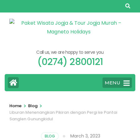
Skip
to
content
(Press
Enter)
Call us, we are happy to serve you
(0274) 2800121
MENU
>
>
Home
Blog
Liburan Menenangkan Pikiran dengan Pergi ke Pantai
Sanglen Gunungkidul
March 3, 2023
BLOG