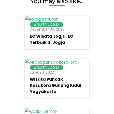
You may also like...
WISATA JOGJA
December 30, 2023
EO Wisata Jogja, EO
Terbaik di Jogja
WISATA JOGJA
June 20, 2022
Wisata Puncak
Kosakora Gunung Kidul
Yogyakarta