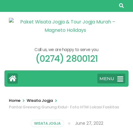
Skip
to
content
(Press
Enter)
Call us, we are happy to serve you
(0274) 2800121
MENU
>
>
Home
Wisata Jogja
Pantai Greweng Gunung Kidul- Foto HTM Lokasi Fasilitas
June 27, 2022
WISATA JOGJA