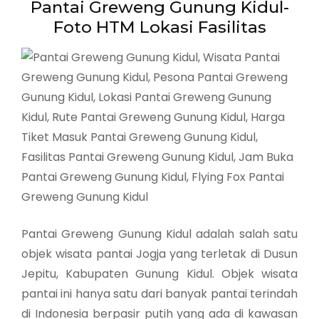
Pantai Greweng Gunung Kidul-
Foto HTM Lokasi Fasilitas
Pantai Greweng Gunung Kidul adalah salah satu
objek wisata pantai Jogja yang terletak di Dusun
Jepitu, Kabupaten Gunung Kidul. Objek wisata
pantai ini hanya satu dari banyak pantai terindah
di Indonesia berpasir putih yang ada di kawasan