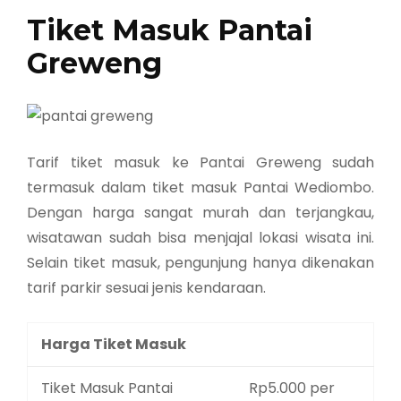
Tiket Masuk Pantai
Greweng
Tarif tiket masuk ke Pantai Greweng sudah
termasuk dalam tiket masuk Pantai Wediombo.
Dengan harga sangat murah dan terjangkau,
wisatawan sudah bisa menjajal lokasi wisata ini.
Selain tiket masuk, pengunjung hanya dikenakan
tarif parkir sesuai jenis kendaraan.
Harga Tiket Masuk
Tiket Masuk Pantai
Rp5.000 per