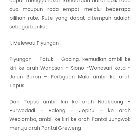
dapat menggunakan kendaraan darat baik roda
dua maupun roda empat melalui beberapa
pilihan rute. Rute yang dapat ditempuh adalah
sebagai berikut:
1. Melewati Piyungan
Piyungan – Patuk – Gading, kemudian ambil ke
kiri ke arah Wonosari – Siono -Wonosari kota -
Jalan Baron – Pertigaan Mulo ambil ke arah
Tepus.
Dari Tepus ambil kiri ke arah Ndakbong –
Purwodadi – Balong – Jepitu – ke arah
Wediombo, ambil ke kiri ke arah Pantai Jungwok
menuju arah Pantai Greweng