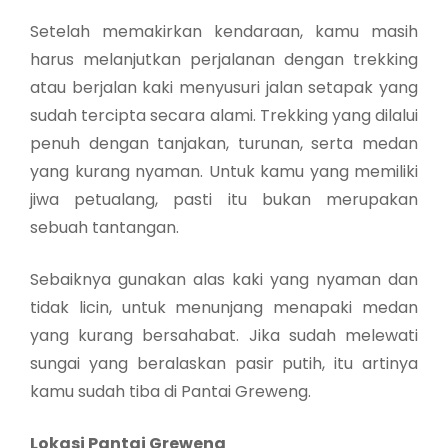
Setelah memakirkan kendaraan, kamu masih
harus melanjutkan perjalanan dengan trekking
atau berjalan kaki menyusuri jalan setapak yang
sudah tercipta secara alami. Trekking yang dilalui
penuh dengan tanjakan, turunan, serta medan
yang kurang nyaman. Untuk kamu yang memiliki
jiwa petualang, pasti itu bukan merupakan
sebuah tantangan.
Sebaiknya gunakan alas kaki yang nyaman dan
tidak licin, untuk menunjang menapaki medan
yang kurang bersahabat. Jika sudah melewati
sungai yang beralaskan pasir putih, itu artinya
kamu sudah tiba di Pantai Greweng.
Lokasi Pantai Greweng