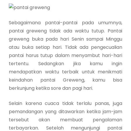
Sebagaimana pantai-pantai pada umumnya,
pantai greweng tidak ada waktu tutup. Pantai
greweng buka pada hari Senin sampai Minggu
atau buka setiap hari. Tidak ada pengecualian
pantai harus tutup dalam menyambut hari-hari
tertentu. Sedangkan jika kamu ingin
mendapatkan waktu terbaik untuk menikmati
keindahan pantai Greweng, kamu bisa
berkunjung ketika sore dan pagi hari.
Selain karena cuaca tidak terlalu panas, juga
pemandangan yang ditawarkan ketika jam-jam
tersebut akan membuat pengalaman
terbayarkan. Setelah mengunjungi pantai