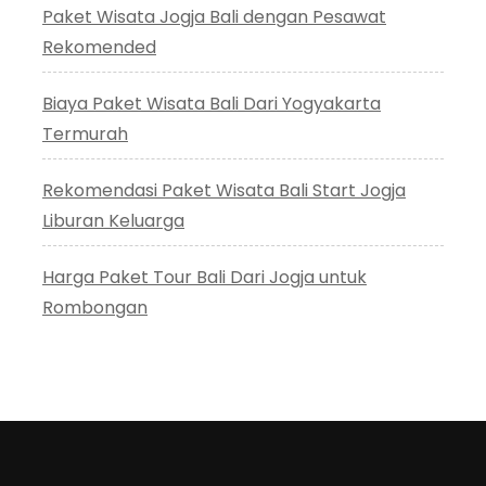
Paket Wisata Jogja Bali dengan Pesawat
Rekomended
Biaya Paket Wisata Bali Dari Yogyakarta
Termurah
Rekomendasi Paket Wisata Bali Start Jogja
Liburan Keluarga
Harga Paket Tour Bali Dari Jogja untuk
Rombongan