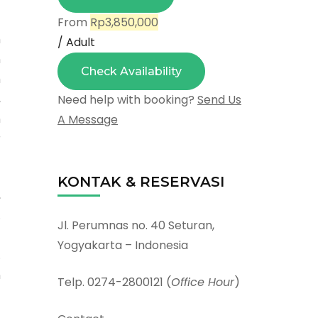
From
Rp3,850,000
h
/ Adult
n
Check Availability
m
,
Need help with booking?
Send Us
n
A Message
r
KONTAK & RESERVASI
,
.
Jl. Perumnas no. 40 Seturan,
—
Yogyakarta – Indonesia
.
n
Telp. 0274-2800121 (
Office Hour
)