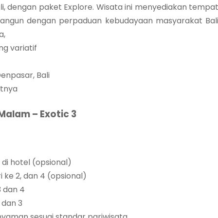
i, dengan paket Explore. Wisata ini menyediakan tempa
 dibangun dengan perpaduan kebudayaan masyarakat Bal
a,
g variatif
enpasar, Bali
utnya
 Malam – Exotic 3
i hotel (opsional)
 ke 2, dan 4 (opsional)
3 dan 4
2 dan 3
nyaman sesuai standar pariwisata