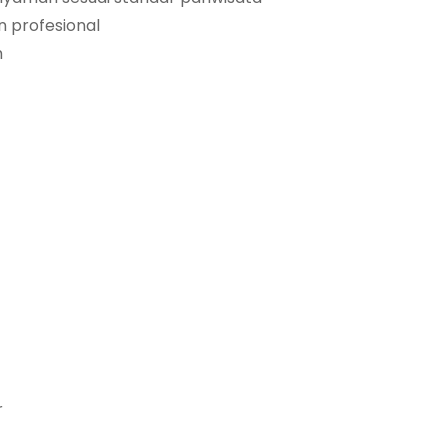
 profesional
m
r