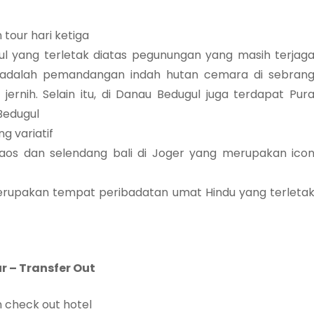
 tour hari ketiga
l yang terletak diatas pegunungan yang masih terjag
ni adalah pemandangan indah hutan cemara di sebran
ernih. Selain itu, di Danau Bedugul juga terdapat Pur
Bedugul
g variatif
kaos dan selendang bali di Joger yang merupakan ico
Merupakan tempat peribadatan umat Hindu yang terleta
r – Transfer Out
n check out hotel