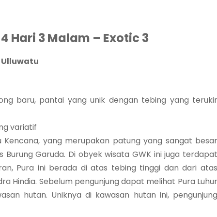
4 Hari 3 Malam – Exotic 3
 Ulluwatu
ng baru, pantai yang unik dengan tebing yang teruki
g variatif
nu Kencana, yang merupakan patung yang sangat besa
 Burung Garuda. Di obyek wisata GWK ini juga terdapa
n, Pura ini berada di atas tebing tinggi dan dari ata
a Hindia. Sebelum pengunjung dapat melihat Pura Luhu
asan hutan. Uniknya di kawasan hutan ini, pengunjun