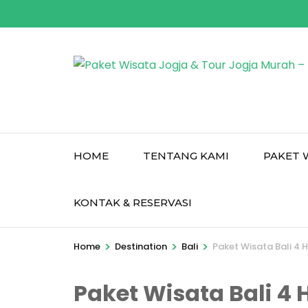
Skip
to
content
(Press
Enter)
HOME
TENTANG KAMI
PAKET 
KONTAK & RESERVASI
>
>
>
Home
Destination
Bali
Paket Wisata Bali 4 H
Paket Wisata Bali 4 