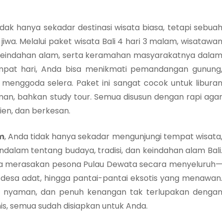
 tidak hanya sekadar destinasi wisata biasa, tetapi sebua
a. Melalui paket wisata Bali 4 hari 3 malam, wisatawa
keindahan alam, serta keramahan masyarakatnya dala
mpat hari, Anda bisa menikmati pemandangan gunung
ng menggoda selera. Paket ini sangat cocok untuk libura
man, bahkan study tour. Semua disusun dengan rapi aga
ien, dan berkesan.
m
, Anda tidak hanya sekadar mengunjungi tempat wisata
lam tentang budaya, tradisi, dan keindahan alam Bali
bisa merasakan pesona Pulau Dewata secara menyeluruh
, desa adat, hingga pantai-pantai eksotis yang menawan
tis, nyaman, dan penuh kenangan tak terlupakan denga
nis, semua sudah disiapkan untuk Anda.