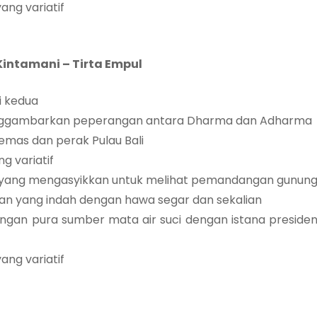
ng variatif
 Kintamani – Tirta Empul
i kedua
menggambarkan peperangan antara Dharma dan Adharma
 emas dan perak Pulau Bali
g variatif
 yang mengasyikkan untuk melihat pemandangan gunun
n yang indah dengan hawa segar dan sekalian
engan pura sumber mata air suci dengan istana preside
ng variatif