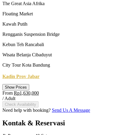
The Great Asia Afrika
Floating Market
Kawah Putih
Rengganis Suspension Bridge
Kebun Teh Rancabali
Wisata Belanja Cibaduyut
City Tour Kota Bandung
Kadin Prov Jabar
Show Prices
From
Rp1,630,000
/ Adult
Check Availability
Need help with booking?
Send Us A Message
Kontak & Reservasi