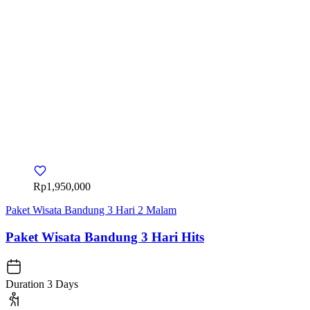
Rp1,950,000
Paket Wisata Bandung 3 Hari 2 Malam
Paket Wisata Bandung 3 Hari Hits
Duration
3 Days