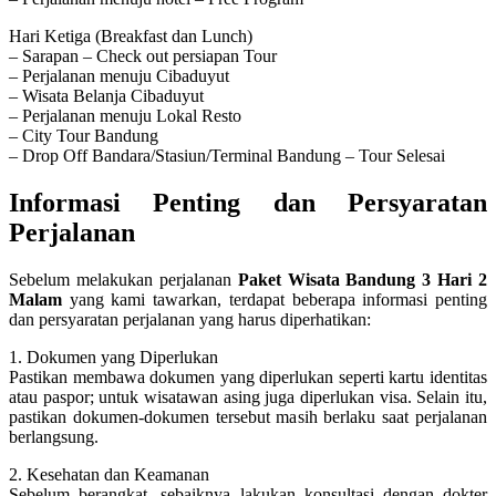
Hari Ketiga (Breakfast dan Lunch)
– Sarapan – Check out persiapan Tour
– Perjalanan menuju Cibaduyut
– Wisata Belanja Cibaduyut
– Perjalanan menuju Lokal Resto
– City Tour Bandung
– Drop Off Bandara/Stasiun/Terminal Bandung – Tour Selesai
Informasi Penting dan Persyaratan
Perjalanan
Sebelum melakukan perjalanan
Paket Wisata Bandung 3 Hari 2
Malam
yang kami tawarkan, terdapat beberapa informasi penting
dan persyaratan perjalanan yang harus diperhatikan:
1. Dokumen yang Diperlukan
Pastikan membawa dokumen yang diperlukan seperti kartu identitas
atau paspor; untuk wisatawan asing juga diperlukan visa. Selain itu,
pastikan dokumen-dokumen tersebut masih berlaku saat perjalanan
berlangsung.
2. Kesehatan dan Keamanan
Sebelum berangkat, sebaiknya lakukan konsultasi dengan dokter