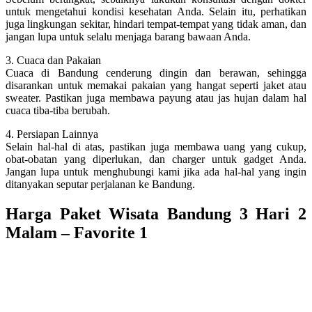
untuk mengetahui kondisi kesehatan Anda. Selain itu, perhatikan
juga lingkungan sekitar, hindari tempat-tempat yang tidak aman, dan
jangan lupa untuk selalu menjaga barang bawaan Anda.
3. Cuaca dan Pakaian
Cuaca di Bandung cenderung dingin dan berawan, sehingga
disarankan untuk memakai pakaian yang hangat seperti jaket atau
sweater. Pastikan juga membawa payung atau jas hujan dalam hal
cuaca tiba-tiba berubah.
4. Persiapan Lainnya
Selain hal-hal di atas, pastikan juga membawa uang yang cukup,
obat-obatan yang diperlukan, dan charger untuk gadget Anda.
Jangan lupa untuk menghubungi kami jika ada hal-hal yang ingin
ditanyakan seputar perjalanan ke Bandung.
Harga Paket Wisata Bandung 3 Hari 2
Malam – Favorite 1