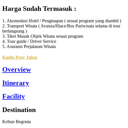
Harga Sudah Termasuk :
1. Akomodasi Hotel / Penginapan ( sesuai program yang diambil )
2. Transport Wisata ( Avanza/Hiace/Bus Pariwisata selama di tour
berlangsung )
3. Tiket Masuk Objek Wisata sesuai program
4. Tour guide / Driver Service
5. Asuransi Perjalanan Wisata
Kadin Prov Jabar
Overview
Itinerary
Facility
Destination
Kebun Begonia