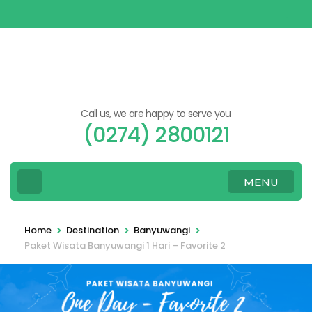
Skip
to
content
(Press
Enter)
Call us, we are happy to serve you
(0274) 2800121
MENU
>
>
>
Home
Destination
Banyuwangi
Paket Wisata Banyuwangi 1 Hari – Favorite 2