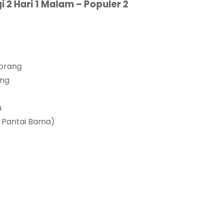
2 Hari 1 Malam – Populer 2
ebrang
ing
u
n Pantai Bama)