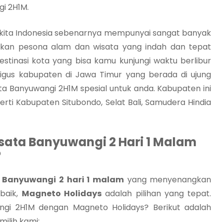
i 2H1M.
eri kita Indonesia sebenarnya mempunyai sangat banyak
kan pesona alam dan wisata yang indah dan tepat
destinasi kota yang bisa kamu kunjungi waktu berlibur
ligus kabupaten di Jawa Timur yang berada di ujung
a Banyuwangi 2H1M spesial untuk anda. Kabupaten ini
ti Kabupaten Situbondo, Selat Bali, Samudera Hindia
sata Banyuwangi 2 Hari 1 Malam
?
 Banyuwangi 2 hari 1 malam
yang menyenangkan
rbaik,
Magneto Holidays
adalah pilihan yang tepat.
gi 2H1M dengan Magneto Holidays? Berikut adalah
ilih kami: