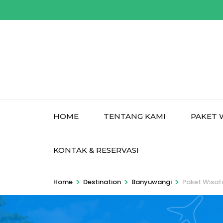
Skip
to
content
(Press
Enter)
HOME
TENTANG KAMI
PAKET 
KONTAK & RESERVASI
>
>
>
Home
Destination
Banyuwangi
Paket Wisat