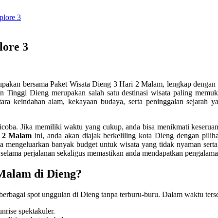
plore 3
lore 3
lupakan bersama Paket Wisata Dieng 3 Hari 2 Malam, lengkap dengan
an Tinggi Dieng merupakan salah satu destinasi wisata paling memukau
ara keindahan alam, kekayaan budaya, serta peninggalan sejarah 
icoba. Jika memiliki waktu yang cukup, anda bisa menikmati keserua
i 2 Malam
ini, anda akan diajak berkeliling kota Dieng dengan pil
da mengeluarkan banyak budget untuk wisata yang tidak nyaman serta
da selama perjalanan sekaligus memastikan anda mendapatkan pengala
Malam di Dieng?
 berbagai spot unggulan di Dieng tanpa terburu-buru. Dalam waktu ters
nrise spektakuler.