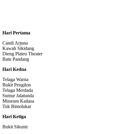
Hari Pertama
Candi Arjuna
Kawah Sikidang
Dieng Plateu Theater
Batu Pandang
Hari Kedua
Telaga Warna
Bukit Pengilon
Telaga Merdada
Sumur Jalatunda
Museum Kailasa
Tuk Bimolukar
Hari Ketiga
Bukit Sikunir