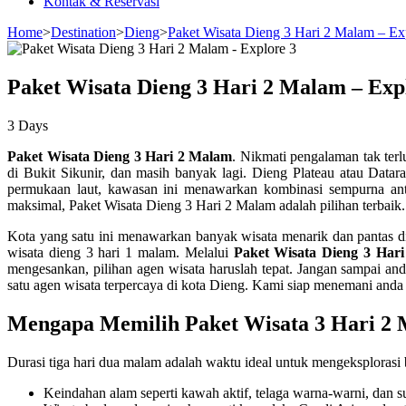
Kontak & Reservasi
Home
>
Destination
>
Dieng
>
Paket Wisata Dieng 3 Hari 2 Malam – Ex
Paket Wisata Dieng 3 Hari 2 Malam – Exp
3
Days
Paket Wisata Dieng 3 Hari 2 Malam
. Nikmati pengalaman tak ter
di Bukit Sikunir, dan masih banyak lagi. Dieng Plateau atau Datar
permukaan laut, kawasan ini menawarkan kombinasi sempurna ant
maksimal, Paket Wisata Dieng 3 Hari 2 Malam adalah pilihan terbaik.
Kota yang satu ini menawarkan banyak wisata menarik dan pantas d
wisata dieng 3 hari 1 malam. Melalui
Paket Wisata Dieng 3 Har
mengesankan, pilihan agen wisata haruslah tepat. Jangan sampai an
satu agen wisata terpercaya di kota Dieng. Kami siap menemani an
Mengapa Memilih Paket Wisata 3 Hari 2 
Durasi tiga hari dua malam adalah waktu ideal untuk mengeksplorasi
Keindahan alam seperti kawah aktif, telaga warna-warni, dan su