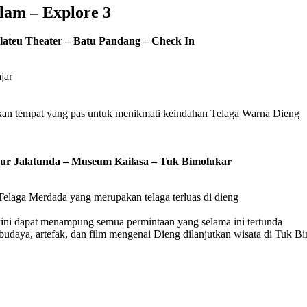
lam – Explore 3
Plateu Theater – Batu Pandang – Check In
jar
kan tempat yang pas untuk menikmati keindahan Telaga Warna Dieng
mur Jalatunda – Museum Kailasa – Tuk Bimolukar
Telaga Merdada yang merupakan telaga terluas di dieng
kini dapat menampung semua permintaan yang selama ini tertunda
budaya, artefak, dan film mengenai Dieng dilanjutkan wisata di Tuk 