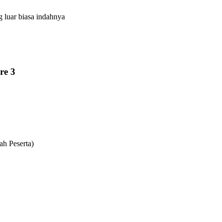
 luar biasa indahnya
re 3
ah Peserta)