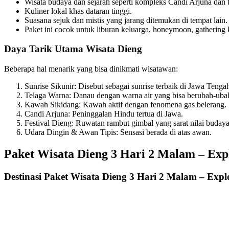
Wisata budaya dan sejarah seperti kompleks Candi Arjuna dan t
Kuliner lokal khas dataran tinggi.
Suasana sejuk dan mistis yang jarang ditemukan di tempat lain.
Paket ini cocok untuk liburan keluarga, honeymoon, gathering k
Daya Tarik Utama Wisata Dieng
Beberapa hal menarik yang bisa dinikmati wisatawan:
Sunrise Sikunir: Disebut sebagai sunrise terbaik di Jawa Tenga
Telaga Warna: Danau dengan warna air yang bisa berubah-uba
Kawah Sikidang: Kawah aktif dengan fenomena gas belerang.
Candi Arjuna: Peninggalan Hindu tertua di Jawa.
Festival Dieng: Ruwatan rambut gimbal yang sarat nilai budaya
Udara Dingin & Awan Tipis: Sensasi berada di atas awan.
Paket Wisata Dieng 3 Hari 2 Malam – Exp
Destinasi Paket Wisata Dieng 3 Hari 2 Malam – Expl