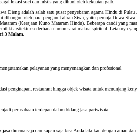
gai lokasi suci dan mistis yang dihuni oleh kekuatan gaib.
 Dieng adalah salah satu pusat penyebaran agama Hindu di Pulau Ja
 ini dibangun oleh para penganut aliran Siwa, yaitu pemuja Dewa Siwa
Mataram (Kerajaan Kuno Mataram Hindu). Beberapa candi yang masih b
miliki arsitektur sederhana namun sarat makna spiritual. Letaknya y
ari 3 Malam
.
 mengutamakan pelayanan yang menyenangkan dan profesional.
dasi penginapan, restaurant hingga objek wisata untuk menunjang ken
jadi perusahaan terdepan dalam bidang jasa pariwisata.
asa dimana saja dan kapan saja bisa Anda lakukan dengan aman dan 