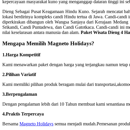
kepercayaan masyarakat kuno yang menganggap dataran tinggi ini seba
Dieng Sebagai Pusat Keagamaan Hindu Kuno. Sejarah mencatat bahwa
lokasi berdirinya kompleks candi Hindu tertua di Jawa. Candi-candi
diperkirakan dibangun oleh Wangsa Sanjaya dari Kerajaan Medang 
Srikandi, Candi Puntadewa, dan Candi Gatotkaca. Candi-candi ini me
nilai keselarasan antara manusia dan alam.
Paket Wisata Dieng 4 H
Mengapa Memilih Magneto Holidays?
1.Harga Kompetitif
Kami menawarkan paket dengan harga yang terjangkau namun tetap
2.Pilihan Variatif
Kami memiliki pilihan produk beragam mulai dari transportasi,akomo
3.Berpengalaman
Dengan pengalaman lebih dari 10 Tahun membuat kami senantiasa men
4.Praktis Terpercaya
Bersama
Magneto Holidays
semua menjadi mudah.Pemesanan produk j