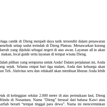
elaga cantik di Dieng menjadi daya tarik tersendiri dalam penawaran
enelisik setiap sudut terindah di Dieng Plateau. Menawarkan kurang
erah yang dijuluki sebagai negeri di atas awan. Layanan all in akan
 makan, local guide serta layanan di tempat wisata Dieng.
dalah pilihan yang sempurna untuk Anda! Dalam perjalanan ini, Anda
ng sejuk. Selama empat hari tiga malam, Anda dan keluarga akan
un Teh. Aktivitas seru dan edukatif akan membuat liburan Anda lebih
k di ketinggian sekitar 2.000 meter di atas permukaan laut, Dieng
 Hindu di Nusantara. Nama “Dieng” berasal dari bahasa Kawi atau
harfiah berarti “tempat tinggal para dewa”. Nama ini mencerminkan