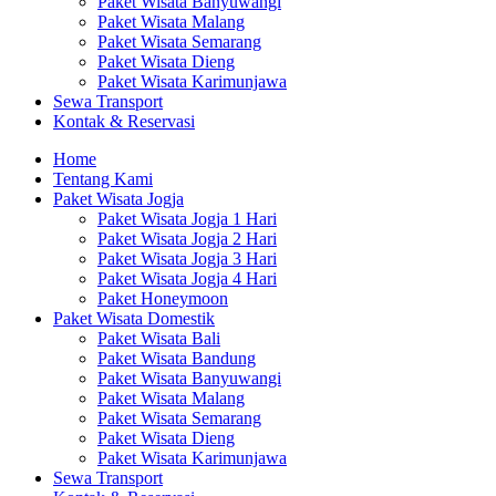
Paket Wisata Banyuwangi
Paket Wisata Malang
Paket Wisata Semarang
Paket Wisata Dieng
Paket Wisata Karimunjawa
Sewa Transport
Kontak & Reservasi
Home
Tentang Kami
Paket Wisata Jogja
Paket Wisata Jogja 1 Hari
Paket Wisata Jogja 2 Hari
Paket Wisata Jogja 3 Hari
Paket Wisata Jogja 4 Hari
Paket Honeymoon
Paket Wisata Domestik
Paket Wisata Bali
Paket Wisata Bandung
Paket Wisata Banyuwangi
Paket Wisata Malang
Paket Wisata Semarang
Paket Wisata Dieng
Paket Wisata Karimunjawa
Sewa Transport