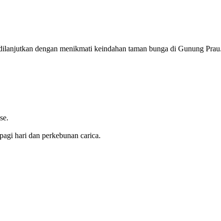
n dilanjutkan dengan menikmati keindahan taman bunga di Gunung Prau
se.
gi hari dan perkebunan carica.