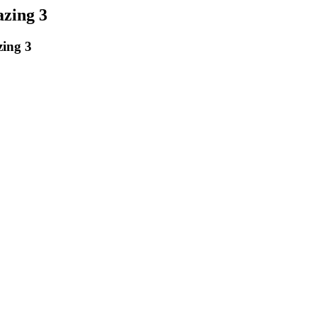
zing 3
zing 3