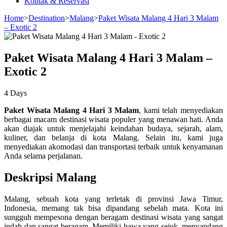
Kontak & Reservasi
Home
>
Destination
>
Malang
>
Paket Wisata Malang 4 Hari 3 Malam
– Exotic 2
Paket Wisata Malang 4 Hari 3 Malam –
Exotic 2
4
Days
Paket Wisata Malang 4 Hari 3 Malam
, kami telah menyediakan
berbagai macam destinasi wisata populer yang menawan hati. Anda
akan diajak untuk menjelajahi keindahan budaya, sejarah, alam,
kuliner, dan belanja di kota Malang. Selain itu, kami juga
menyediakan akomodasi dan transportasi terbaik untuk kenyamanan
Anda selama perjalanan.
Deskripsi Malang
Malang, sebuah kota yang terletak di provinsi Jawa Timur,
Indonesia, memang tak bisa dipandang sebelah mata. Kota ini
sungguh mempesona dengan beragam destinasi wisata yang sangat
indah dan sangat beragam. Memiliki hawa yang sejuk, menyandang