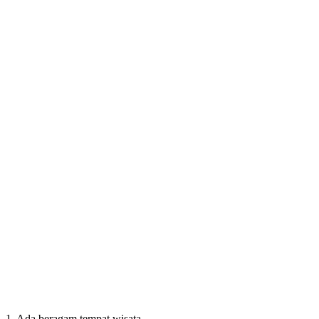
1. Ada beragam tempat wisata