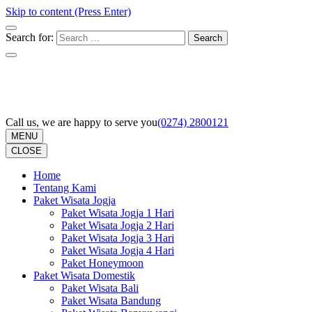
Skip to content (Press Enter)
Search for:
Call us, we are happy to serve you
(0274) 2800121
MENU
CLOSE
Home
Tentang Kami
Paket Wisata Jogja
Paket Wisata Jogja 1 Hari
Paket Wisata Jogja 2 Hari
Paket Wisata Jogja 3 Hari
Paket Wisata Jogja 4 Hari
Paket Honeymoon
Paket Wisata Domestik
Paket Wisata Bali
Paket Wisata Bandung