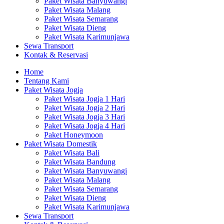
Paket Wisata Banyuwangi
Paket Wisata Malang
Paket Wisata Semarang
Paket Wisata Dieng
Paket Wisata Karimunjawa
Sewa Transport
Kontak & Reservasi
Home
Tentang Kami
Paket Wisata Jogja
Paket Wisata Jogja 1 Hari
Paket Wisata Jogja 2 Hari
Paket Wisata Jogja 3 Hari
Paket Wisata Jogja 4 Hari
Paket Honeymoon
Paket Wisata Domestik
Paket Wisata Bali
Paket Wisata Bandung
Paket Wisata Banyuwangi
Paket Wisata Malang
Paket Wisata Semarang
Paket Wisata Dieng
Paket Wisata Karimunjawa
Sewa Transport