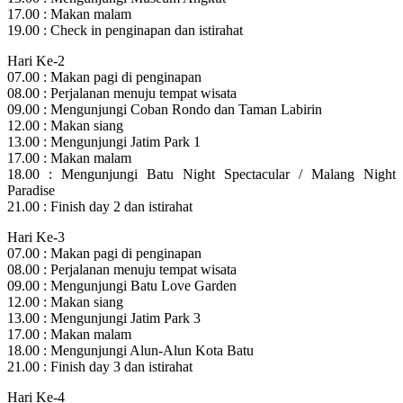
17.00 : Makan malam
19.00 : Check in penginapan dan istirahat
Hari Ke-2
07.00 : Makan pagi di penginapan
08.00 : Perjalanan menuju tempat wisata
09.00 : Mengunjungi Coban Rondo dan Taman Labirin
12.00 : Makan siang
13.00 : Mengunjungi Jatim Park 1
17.00 : Makan malam
18.00 : Mengunjungi Batu Night Spectacular / Malang Night
Paradise
21.00 : Finish day 2 dan istirahat
Hari Ke-3
07.00 : Makan pagi di penginapan
08.00 : Perjalanan menuju tempat wisata
09.00 : Mengunjungi Batu Love Garden
12.00 : Makan siang
13.00 : Mengunjungi Jatim Park 3
17.00 : Makan malam
18.00 : Mengunjungi Alun-Alun Kota Batu
21.00 : Finish day 3 dan istirahat
Hari Ke-4