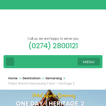
Skip
to
content
(Press
Enter)
Call us, we are happy to serve you
(0274) 2800121
MENU
>
>
>
Home
Destination
Semarang
Paket Wisata Semarang 1 Hari – Heritage 2