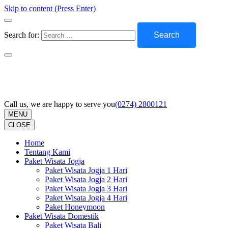
Skip to content (Press Enter)
Search for:
Call us, we are happy to serve you
(0274) 2800121
MENU
CLOSE
Home
Tentang Kami
Paket Wisata Jogja
Paket Wisata Jogja 1 Hari
Paket Wisata Jogja 2 Hari
Paket Wisata Jogja 3 Hari
Paket Wisata Jogja 4 Hari
Paket Honeymoon
Paket Wisata Domestik
Paket Wisata Bali