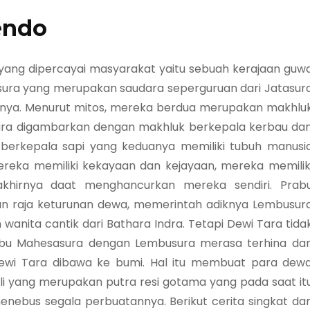
endo
 yang dipercayai masyarakat yaitu sebuah kerajaan guw
sura yang merupakan saudara seperguruan dari Jatasur
nya. Menurut mitos, mereka berdua merupakan makhlu
ura digambarkan dengan makhluk berkepala kerbau da
erkepala sapi yang keduanya memiliki tubuh manusi
ereka memiliki kekayaan dan kejayaan, mereka memilik
hirnya daat menghancurkan mereka sendiri. Prab
n raja keturunan dewa, memerintah adiknya Lembusur
nita cantik dari Bathara Indra. Tetapi Dewi Tara tida
u Mahesasura dengan Lembusura merasa terhina da
wi Tara dibawa ke bumi. Hal itu membuat para dew
 yang merupakan putra resi gotama yang pada saat it
enebus segala perbuatannya. Berikut cerita singkat dar