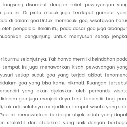
an langsung disambut dengan relief pewayangan yan
i goa ini. Di pintu masuk juga terdapat gambar yan
 ada di dalam goa.Untuk memasuki goa, wisatawan haru
leh pengelola. Selain itu, pada dasar goa juga dibangu
udahkan pengunjung untuk menyusuri setiap jengka
berliburmu selanjutnya. Tak hanya memiliki keindahan pad
a, tempat ini juga menawarkan kisah pewayangan yan
usuri setiap sudut goa yang terjadi akibat fenomen
 didalam goa yang bisa kamu nikmati. Ruangan tersebu
rsendiri yang akan dijelaskan oleh pemandu wisat
dalam goa juga menjadi daya tarik tersendir bagi par
fi, tak ada salahnya menjadikan tempat wisata yang sat
a. Goa ini menawarkan berbagai objek indah yang dapa
 stalaktit dan stalakmit yang unik dengan berbaga