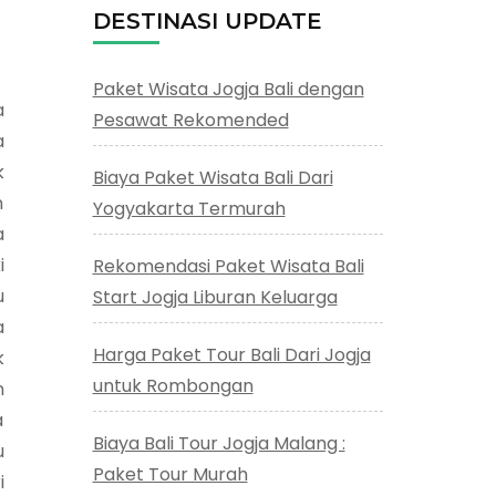
DESTINASI UPDATE
Paket Wisata Jogja Bali dengan
a
Pesawat Rekomended
a
k
Biaya Paket Wisata Bali Dari
n
Yogyakarta Termurah
a
i
Rekomendasi Paket Wisata Bali
u
Start Jogja Liburan Keluarga
a
Harga Paket Tour Bali Dari Jogja
k
untuk Rombongan
n
a
Biaya Bali Tour Jogja Malang :
u
Paket Tour Murah
i