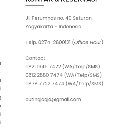
Jl. Perumnas no. 40 Seturan,
Yogyakarta – Indonesia
Telp. 0274-2800121 (
Office Hour
)
Contact.
a
0821 1346 7472 (WA/Telp/SMS)
.
0812 2880 7474 (WA/Telp/SMS)
a
0878 7722 7474 (WA/Telp/SMS)
i
g
outingjogja@gmail.com
n
i
i