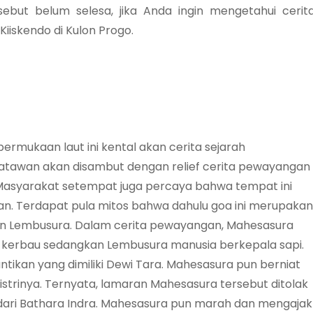
rsebut belum selesa, jika Anda ingin mengetahui cerit
iiskendo di Kulon Progo.
ermukaan laut ini kental akan cerita sejarah
isatawan akan disambut dengan relief cerita pewayangan
 Masyarakat setempat juga percaya bahwa tempat ini
an. Terdapat pula mitos bahwa dahulu goa ini merupakan
an Lembusura. Dalam cerita pewayangan, Mahesasura
kerbau sedangkan Lembusura manusia berkepala sapi.
ikan yang dimiliki Dewi Tara. Mahesasura pun berniat
istrinya. Ternyata, lamaran Mahesasura tersebut ditolak
dari Bathara Indra. Mahesasura pun marah dan mengajak