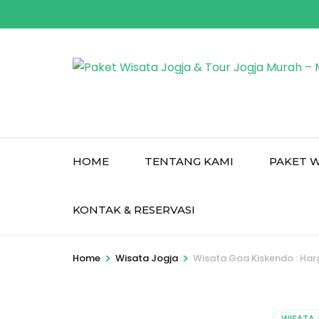
Skip
to
content
(Press
Enter)
HOME
TENTANG KAMI
PAKET W
KONTAK & RESERVASI
>
>
Home
Wisata Jogja
Wisata Goa Kiskendo : Harg
WISATA 