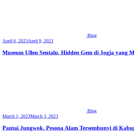
Blog
April 6, 2023
April 9, 2023
Museum Ullen Sentalu, Hidden Gem di Jogja yang Me
Blog
March 1, 2023
March 3, 2023
Pantai Jungwok, Pesona Alam Tersembunyi di Kab