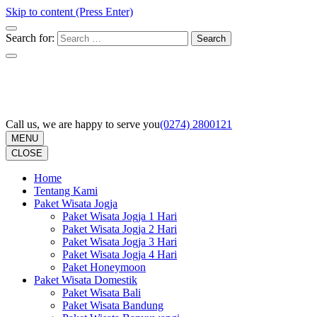
Skip to content (Press Enter)
Search for:
Call us, we are happy to serve you
(0274) 2800121
MENU
CLOSE
Home
Tentang Kami
Paket Wisata Jogja
Paket Wisata Jogja 1 Hari
Paket Wisata Jogja 2 Hari
Paket Wisata Jogja 3 Hari
Paket Wisata Jogja 4 Hari
Paket Honeymoon
Paket Wisata Domestik
Paket Wisata Bali
Paket Wisata Bandung