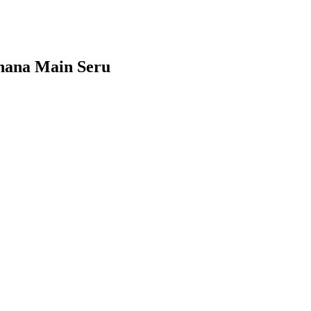
hana Main Seru