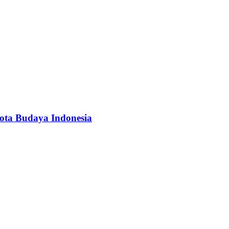
ota Budaya Indonesia