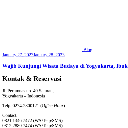
Blog
January 27, 2023
January 28, 2023
Wajib Kunjungi Wisata Budaya di Yogyakarta, Ibuk
Kontak & Reservasi
Jl. Perumnas no. 40 Seturan,
Yogyakarta – Indonesia
Telp. 0274-2800121 (
Office Hour
)
Contact.
0821 1346 7472 (WA/Telp/SMS)
0812 2880 7474 (WA/Telp/SMS)