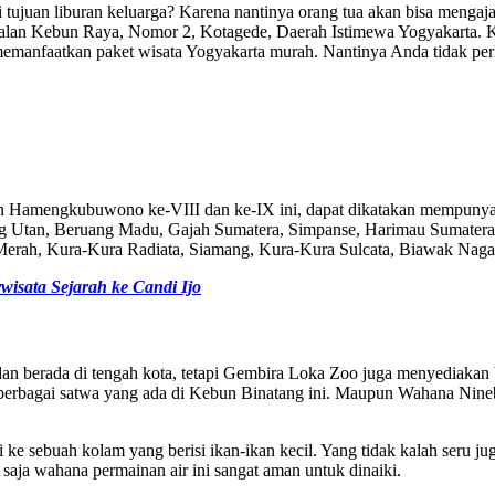
gai tujuan liburan keluarga? Karena nantinya orang tua akan bisa menga
 Jalan Kebun Raya, Nomor 2, Kotagede, Daerah Istimewa Yogyakarta. K
memanfaatkan paket wisata Yogyakarta murah. Nantinya Anda tidak pe
Hamengkubuwono ke-VIII dan ke-IX ini, dapat dikatakan mempunyai 
ng Utan, Beruang Madu, Gajah Sumatera, Simpanse, Harimau Sumatera, 
a Merah, Kura-Kura Radiata, Siamang, Kura-Kura Sulcata, Biawak Naga
isata Sejarah ke Candi Ijo
n berada di tengah kota, tetapi Gembira Loka Zoo juga menyediakan 
 berbagai satwa yang ada di Kebun Binatang ini. Maupun Wahana Ninebo
e sebuah kolam yang berisi ikan-ikan kecil. Yang tidak kalah seru jug
aja wahana permainan air ini sangat aman untuk dinaiki.