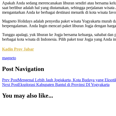
Apakah Anda sedang merencanakan liburan sendiri atau bersama kel
saat berlibur adalah hal yang diutamakan, sehingga perjalanan wisat
mengantarkan Anda ke berbagai destinasi menarik di kota wisata favor
Magneto Holidays adalah penyedia paket wisata Yogyakarta murah dan
berpengalaman. Anda Ingin mencari paket liburan Jogja dengan harg
Tunggu apalagi, yuk liburan ke Jogja bersama keluarga, sahabat dan 
berbagai kota wisata di Indonesia. Pilih paket tour Jogja yang Anda 
Kadin Prov Jabar
magneto
Post Navigation
Prev Post
Mengenal Lebih Jauh Jogjakarta, Kota Budaya yang Eksoti
Next Post
Eksplorasi Kabupaten Bantul di Provinsi DI Yogyakarta
You may also like...