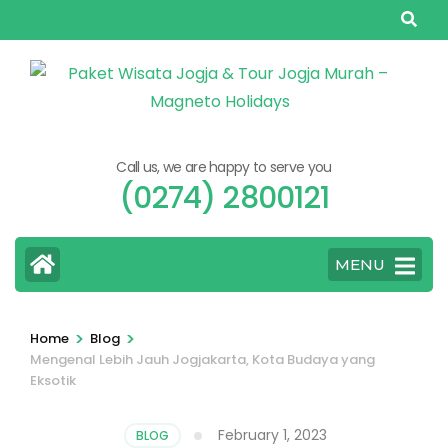
Skip
to
content
(Press
Enter)
Call us, we are happy to serve you
(0274) 2800121
MENU
>
>
Home
Blog
Mengenal Lebih Jauh Jogjakarta, Kota Budaya yang
Eksotik
February 1, 2023
BLOG