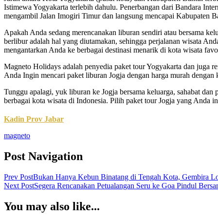
Istimewa Yogyakarta terlebih dahulu. Penerbangan dari Bandara Inte
mengambil Jalan Imogiri Timur dan langsung mencapai Kabupaten Ban
Apakah Anda sedang merencanakan liburan sendiri atau bersama kel
berlibur adalah hal yang diutamakan, sehingga perjalanan wisata And
mengantarkan Anda ke berbagai destinasi menarik di kota wisata favor
Magneto Holidays adalah penyedia paket tour Yogyakarta dan juga re
Anda Ingin mencari paket liburan Jogja dengan harga murah dengan 
Tunggu apalagi, yuk liburan ke Jogja bersama keluarga, sahabat dan 
berbagai kota wisata di Indonesia. Pilih paket tour Jogja yang Anda 
Kadin Prov Jabar
magneto
Post Navigation
Prev Post
Bukan Hanya Kebun Binatang di Tengah Kota, Gembira Lo
Next Post
Segera Rencanakan Petualangan Seru ke Goa Pindul Bers
You may also like...