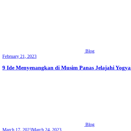
Blog
February 21, 2023
9 Ide Menyenangkan di Musim Panas Jelajahi Yogya
Blog
March 17, 2023
March 24, 2023