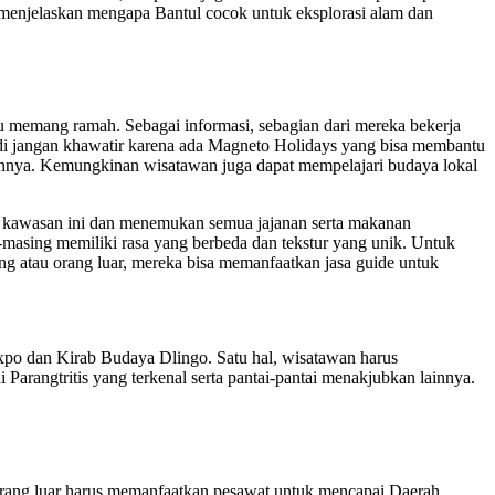
ni menjelaskan mengapa Bantul cocok untuk eksplorasi alam dan
u memang ramah. Sebagai informasi, sebagian dari mereka bekerja
jadi jangan khawatir karena ada Magneto Holidays yang bisa membantu
ainnya. Kemungkinan wisatawan juga dapat mempelajari budaya lokal
hi kawasan ini dan menemukan semua jajanan serta makanan
-masing memiliki rasa yang berbeda dan tekstur yang unik. Untuk
ng atau orang luar, mereka bisa memanfaatkan jasa guide untuk
Expo dan Kirab Budaya Dlingo. Satu hal, wisatawan harus
arangtritis yang terkenal serta pantai-pantai menakjubkan lainnya.
 orang luar harus memanfaatkan pesawat untuk mencapai Daerah