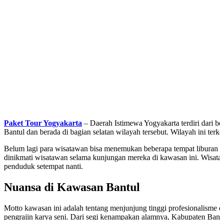
Paket Tour Yogyakarta
– Daerah Istimewa Yogyakarta terdiri dari 
Bantul dan berada di bagian selatan wilayah tersebut. Wilayah ini ter
Belum lagi para wisatawan bisa menemukan beberapa tempat liburan 
dinikmati wisatawan selama kunjungan mereka di kawasan ini. Wisat
penduduk setempat nanti.
Nuansa di Kawasan Bantul
Motto kawasan ini adalah tentang menjunjung tinggi profesionalisme d
pengrajin karya seni. Dari segi kenampakan alamnya, Kabupaten Ban