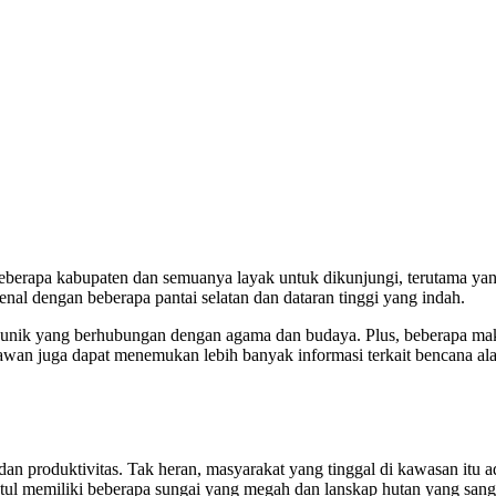
beberapa kabupaten dan semuanya layak untuk dikunjungi, terutama yan
kenal dengan beberapa pantai selatan dan dataran tinggi yang indah.
unik yang berhubungan dengan agama dan budaya. Plus, beberapa maka
awan juga dapat menemukan lebih banyak informasi terkait bencana al
an produktivitas. Tak heran, masyarakat yang tinggal di kawasan itu a
tul memiliki beberapa sungai yang megah dan lanskap hutan yang sang