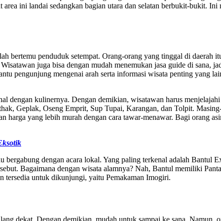
 area ini landai sedangkan bagian utara dan selatan berbukit-bukit. I
ah bertemu penduduk setempat. Orang-orang yang tinggal di daerah it
ial. Wisatawan juga bisa dengan mudah menemukan jasa guide di sana, 
antu pengunjung mengenai arah serta informasi wisata penting yang l
kenal dengan kulinernya. Dengan demikian, wisatawan harus menjelaja
athak, Geplak, Oseng Emprit, Sup Tupai, Karangan, dan Tolpit. Masing
kan harga yang lebih murah dengan cara tawar-menawar. Bagi orang asi
ksotik
u bergabung dengan acara lokal. Yang paling terkenal adalah Bantul 
ebut. Bagaimana dengan wisata alamnya? Nah, Bantul memiliki Pantai P
un tersedia untuk dikunjungi, yaitu Pemakaman Imogiri.
rbilang dekat. Dengan demikian, mudah untuk sampai ke sana. Namun,