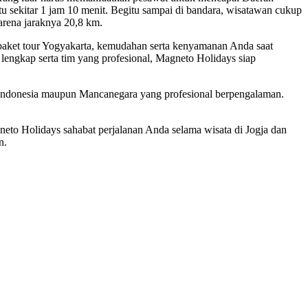
u sekitar 1 jam 10 menit. Begitu sampai di bandara, wisatawan cukup
arena jaraknya 20,8 km.
paket tour Yogyakarta, kemudahan serta kenyamanan Anda saat
lengkap serta tim yang profesional, Magneto Holidays siap
di Indonesia maupun Mancanegara yang profesional berpengalaman.
eto Holidays sahabat perjalanan Anda selama wisata di Jogja dan
n.