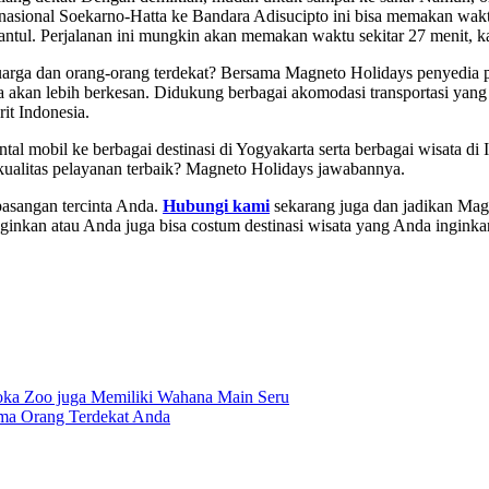
rnasional Soekarno-Hatta ke Bandara Adisucipto ini bisa memakan wakt
tul. Perjalanan ini mungkin akan memakan waktu sekitar 27 menit, k
uarga dan orang-orang terdekat? Bersama Magneto Holidays penyedia 
a akan lebih berkesan. Didukung berbagai akomodasi transportasi yang 
it Indonesia.
ntal mobil ke berbagai destinasi di Yogyakarta serta berbagai wisata 
kualitas pelayanan terbaik? Magneto Holidays jawabannya.
pasangan tercinta Anda.
Hubungi kami
sekarang juga dan jadikan Magn
inginkan atau Anda juga bisa costum destinasi wisata yang Anda inginka
ka Zoo juga Memiliki Wahana Main Seru
ama Orang Terdekat Anda