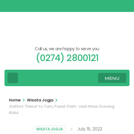
Skip
to
content
(Press
Enter)
Call us, we are happy to serve you
(0274) 2800121
MENU
>
>
Home
Wisata Jogja
Gathot Thiwul Yu Tum, Pusat Oleh- oleh Khas Gunung
Kidul
July 15, 2022
WISATA JOGJA